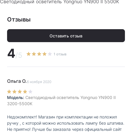
Светодиодный осветитель Yongnuo YN900 II 5500K
Модификация
:
Светодиодный осветитель Yongnuo
YN900 II
Отзывы
Гарантия
:
Гарантия производителя 1 год.
Оставить отзыв
Тип питания
:
аккумулятор \ от сети
4
Регулировка
нет
/5
1 отзыв
цветовой
температуры
:
Цветовая
5500
температура, К
:
Ольга О.
6 ноября 2020
Количество
900
светодиодов,
Модель:
Светодиодный осветитель Yongnuo YN900 II
шт
:
3200-5500K
Диммер
:
есть
Недокомплект! Магазин при комплектации не положил
ручку , с которой можно использовать лампу без штатива.
Цветные
есть
Не приятно! Лучше бы заказала через официальный сайт
фильтры
: