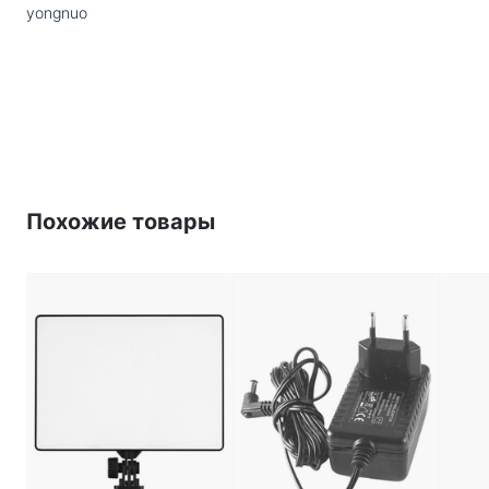
yongnuo
Шторки
:
есть
Комплектация
:
осветитель \ пульт ДУ \ цветные
фильтры \ шторки
Дополнительная
Внимание! Аккумулятор и сетевой
информация
:
адаптер не идут в комплекте и
приобретаются отдельно.
Похожие товары
PDF
Скачать инструкцию