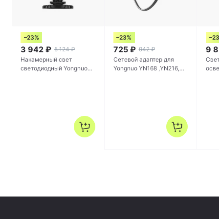
–23%
–23%
–2
3 942
₽
725
₽
9 
5 124
₽
942
₽
Накамерный свет
Сетевой адаптер для
Све
светодиодный Yongnuo
Yongnuo YN168 ,YN216,
осве
YN-300 AIR
YN1410, YN-300 AIR II
YN36
,YN160III ,YN360 (12V, 2A)