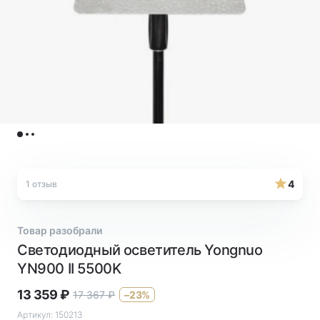
4
1 отзыв
Товар разобрали
Светодиодный осветитель Yongnuo
YN900 II 5500K
13 359
₽
17 367
₽
–23%
Артикул:
150213