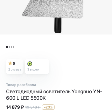
5
2 отзыва
3
видео
Товар разобрали
Светодиодный осветитель Yongnuo YN-
600 L LED 5500K
14 879
₽
19 343
₽
–23%