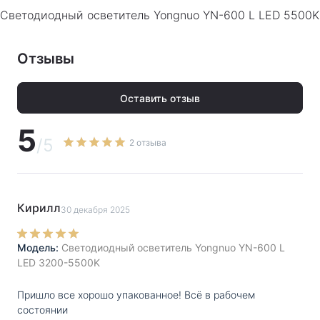
Светодиодный осветитель Yongnuo YN-600 L LED 5500K
Модификация
:
Светодиодный осветитель Yongnuo
YN-600 L LED
Отзывы
Гарантия
:
Гарантия производителя 1 год.
Оставить отзыв
PDF
Скачать инструкцию
5
/5
2 отзыва
Кирилл
30 декабря 2025
Модель:
Светодиодный осветитель Yongnuo YN-600 L
LED 3200-5500K
Пришло все хорошо упакованное! Всё в рабочем
состоянии