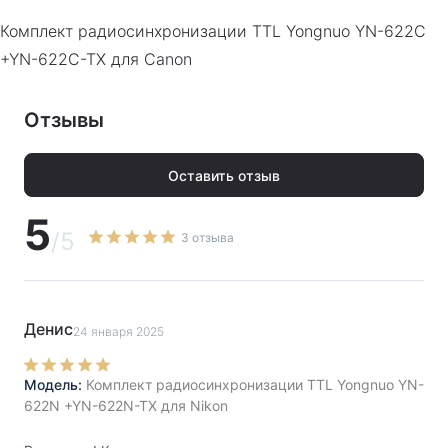
Архив
:
Да
Комплект радиосинхронизации TTL Yongnuo YN-622C
Модификация
:
Комплект радиосинхронизации TTL
+YN-622C-TX для Canon
Yongnuo YN-622
Гарантия
:
Гарантия производителя 1 год.
Отзывы
Тип
комплект
синхронизатора
:
Оставить отзыв
Совместимость
:
Canon
5
/5
3 отзыва
Радиус
100
действия, м
:
Количество
7
Денис
24 января 2025
каналов
:
Модель:
Комплект радиосинхронизации TTL Yongnuo YN-
PDF
Скачать инструкцию
622N +YN-622N-TX для Nikon