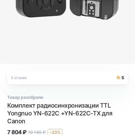
5
3 отзыва
Товар разобрали
Комплект радиосинхронизации TTL
Yongnuo YN-622C +YN-622C-TX для
Canon
7 804
₽
10 145
₽
–23%