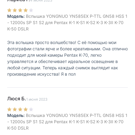
4 июня 2023
Угол
24 - 105
освещения, мм
:
Модель:
Вспышка YONGNUO YN585EX P-TTL GN58 HSS 1
Поддержка
P-TTL \ TTL
- 12000s SP S1 S2 для Pentax K-1 K-S1 K-S2 K-3 K-3II K-70
режимов
:
K-50 DSLR
Ручная
Да
Эта вспышка просто волшебство! С её помощью мои
регулировка
фотографии стали ярче и более креативными. Она отлично
мощности
:
подходит для моей камеры Pentax K-70, легко
управляется и обеспечивает идеальное освещение в
Экспокоррекция
:
Да
любой ситуации. Теперь каждый снимок выглядит как
произведение искусства! Я в пол
Брекетинг
:
Да
Синхронизация
Да
по задней
Люся Б.
1 июня 2023
шторке
затвора
:
Модель:
Вспышка YONGNUO YN585EX P-TTL GN58 HSS 1
Стробоскопическая
Да
- 12000s SP S1 S2 для Pentax K-1 K-S1 K-S2 K-3 K-3II K-70
вспышка
:
K-50 DSLR