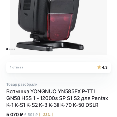
4.3
4 отзыва
Товар разобрали
Вспышка YONGNUO YN585EX P-TTL
GN58 HSS 1 - 12000s SP S1 S2 для Pentax
K-1 K-S1 K-S2 K-3 K-3II K-70 K-50 DSLR
5 070
₽
6 591
₽
–23%