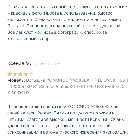
Подсветка
Да
Отличная вспышка, сильный свет, помогла сделать яркие
автофокуса
:
и красивые фото! Проста в использовании, быстро
заряжается. Совместима со многими моделями камер
Тип элементов
AA
Пентакс. Очень довольна покупкой, рекомендую всем!
питания
:
Все лайкуют мои новые фотографии, спасибо за
Количество
4
качественный товар!
элементов
питания
:
Автоматическое
Да
Ксения М.
8 сентября 2022
отключение
:
Модель:
Вспышка YONGNUO YN585EX P-TTL GN58 HSS 1
Размер
:
18,4 * 6,6 * 4,4 см
- 12000s SP S1 S2 для Pentax K-1 K-S1 K-S2 K-3 K-3II K-70
Вес, г
:
370
K-50 DSLR
Тип вспышки
:
обычная
Я очень довольна вспышкой YONGNUO YN585EX для
своей камеры Pentax. Снимки получаются яркими и
Синхронизация
режим ведомой вспышки
четкими, благодаря высокой мощности вспышки. Очень
с другими
удобно использовать функцию высокоскоростной
вспышками
:
синхронизации и автоматического измерения экспозиции.