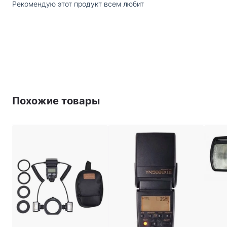
Рекомендую этот продукт всем любит
Зум
:
автоматический \ ручной
Беспроводная
:
Да
Максимальное
3
время
перезарядки, с
:
Комплектация
:
вспышка \ подставка \ чехол
Похожие товары