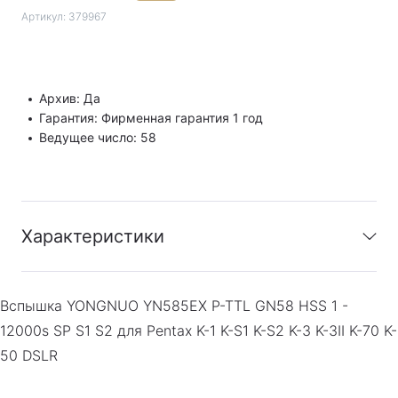
Артикул:
379967
Архив: Да
Гарантия: Фирменная гарантия 1 год
Ведущее число: 58
Характеристики
Архив
:
Да
Вспышка YONGNUO YN585EX P-TTL GN58 HSS 1 -
Гарантия
:
Фирменная гарантия 1 год
12000s SP S1 S2 для Pentax K-1 K-S1 K-S2 K-3 K-3II K-70 K-
50 DSLR
Ведущее
58
число
: