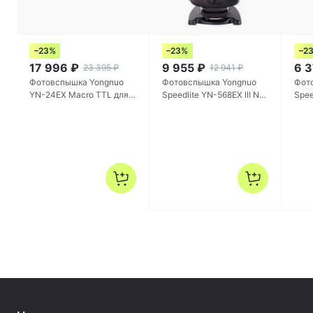
–23%
–23%
–2
17 996
₽
9 955
₽
6 
23 395
₽
12 941
₽
Фотовспышка Yongnuo
Фотовспышка Yongnuo
Фот
YN-24EX Macro TTL для
Speedlite YN-568EX III N
Spee
Canon
для Nikon
уни