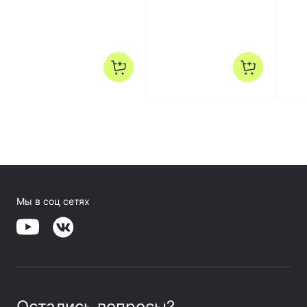
622N
Мы в соц сетях
Остались вопросы?