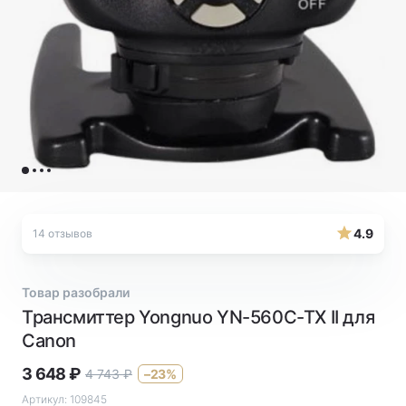
4.9
14 отзывов
Товар разобрали
Трансмиттер Yongnuo YN-560C-TX II для
Canon
3 648
₽
4 743
₽
–23%
Артикул:
109845