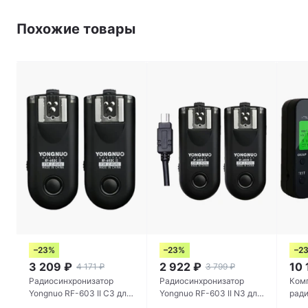
Похожие товары
–23%
–23%
–2
3 209
₽
2 922
₽
10 
4 171
₽
3 799
₽
Радиосинхронизатор
Радиосинхронизатор
Ком
Yongnuo RF-603 II C3 для
Yongnuo RF-603 II N3 для
рад
Canon
Nikon
Yon