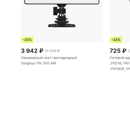
–23%
–23%
3 942
₽
725
₽
5 124
₽
Накамерный свет светодиодный
Сетевой ад
Yongnuo YN-300 AIR
,YN216, YN1
,YN160III ,Y