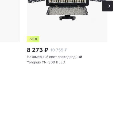
–23%
–23%
8 273
₽
6 79
10 755
₽
Накамерный свет светодиодный
Аккумул
Yongnuo YN-300 II LED
(Feng B