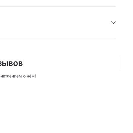
я 1 год.
тзывов
ечатлением о нём!