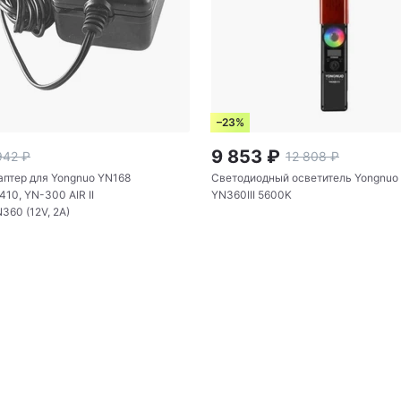
–23%
9 853
₽
942
₽
12 808
₽
аптер для Yongnuo YN168
Светодиодный осветитель Yongnuo
410, YN-300 AIR II
YN360III 5600K
N360 (12V, 2A)