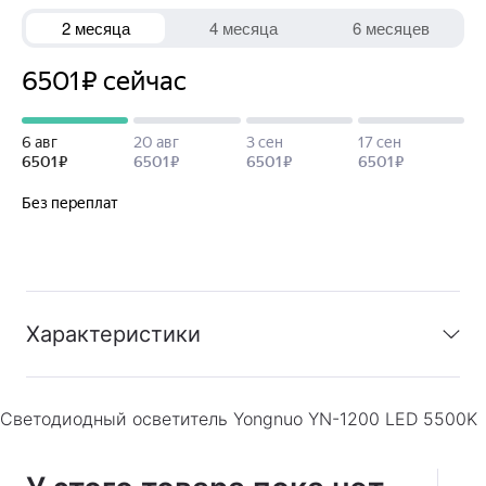
Характеристики
Светодиодный осветитель Yongnuo YN-1200 LED 5500K
Модификация
:
Светодиодный осветитель Yongnuo
YN-1200 LED
Гарантия
:
Гарантия производителя 1 год.