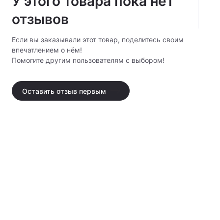
У этого товара пока нет
отзывов
Тип питания
:
аккумулятор \ от сети
Регулировка
есть
Если вы заказывали этот товар, поделитесь своим
цветовой
впечатлением о нём!
температуры
:
Помогите другим пользователям с выбором!
Цветовая
5500
температура, К
:
Оставить отзыв первым
Количество
1200
светодиодов,
шт
:
Диммер
:
есть
Цветные
есть
фильтры
:
Шторки
:
есть
Комплектация
:
осветитель \ пульт ДУ \ рукоятка \