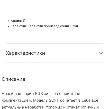
Архив: Да
Гарантия: Гарантия производителя 1 год.
Характеристики
Архив
:
Да
Гарантия
:
Гарантия производителя 1 год.
Описание
Новейшая серия RGB жезлов с приятной
комплектацией. Модель SOFT сочетает в себе все
актуальные наработки YongNuo и станет отличным