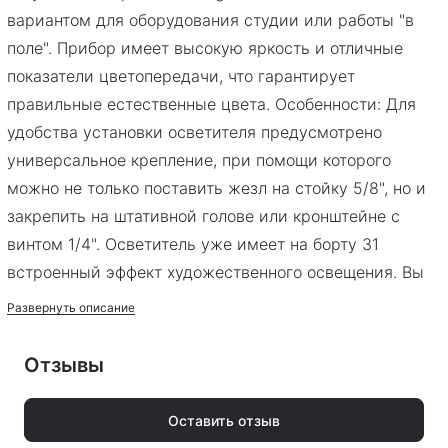
вариантом для оборудования студии или работы "в
поле". Прибор имеет высокую яркость и отличные
показатели цветопередачи, что гарантирует
правильные естественные цвета. Особенности: Для
удобства установки осветителя предусмотрено
универсальное крепление, при помощи которого
можно не только поставить жезл на стойку 5/8", но и
закрепить на штативной голове или кронштейне с
винтом 1/4". Осветитель уже имеет на борту 31
встроенный эффект художественного освещения. Вы
сможете имитировать вспышки папарацци, сирену
Развернуть описание
полицейской или пожарной машины и даже
светомузыку на вечеринке! Настроить параметры
Отзывы
можно как на панели управления встроенной в
корпус, так и через мобильное приложение. Режим
Оставить отзыв
RGB позволяет воспроизводить практически любой