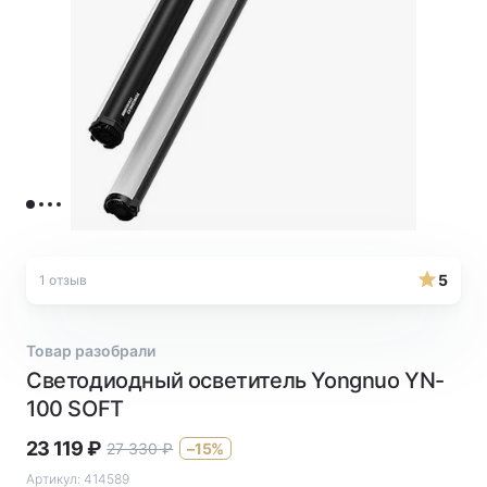
5
1 отзыв
Товар разобрали
Светодиодный осветитель Yongnuo YN-
100 SOFT
23 119
₽
27 330
₽
–15%
Артикул:
414589