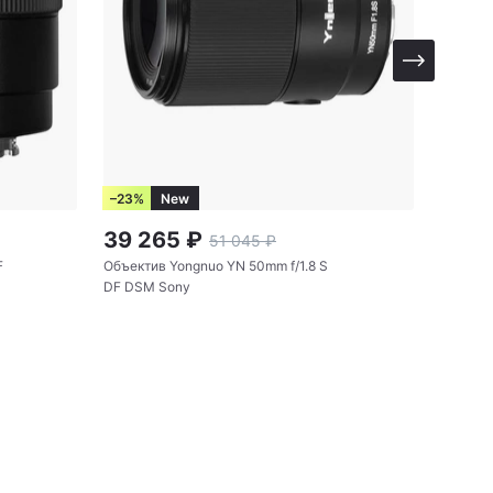
–23%
New
–23%
39 265
₽
27 5
51 045
₽
F
Объектив Yongnuo YN 50mm f/1.8 S
Объект
DF DSM Sony
DSM WL