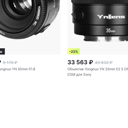
w
–23%
₽
33 563
₽
9 179
₽
43 632
₽
ongnuo YN 50mm f/1.8
Объектив Yongnuo YN 35mm f/2 S D
DSM для Sony