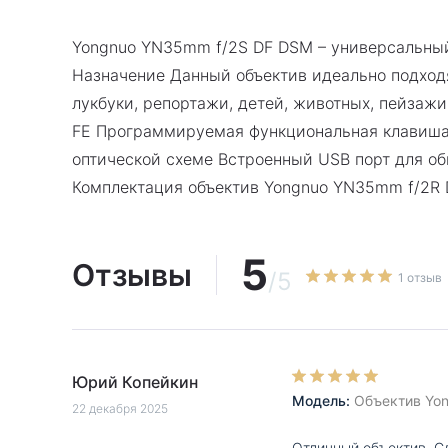
Крепление
:
Sony E \ Sony FE
Число лепестков
7
Yongnuo YN35mm f/2S DF DSM – универсальный
диафрагмы
:
Назначение Данный объектив идеально подходящ
Диаметр резьбы для
52 мм
лукбуки, репортажи, детей, животных, пейзаж
светофильтра
:
FE Программируемая функциональная клавиша
Тип объектива
:
фикс
оптической схеме Встроенный USB порт для об
Класс объектива
:
стандартный (универ
Комплектация объектив Yongnuo YN35mm f/2R 
Вес, г
:
295
Бленда в комплекте
:
Да
Крышка в комплекте
:
Да
5
Отзывы
Минимальное фокусное
/5
35
1 отзыв
расстояние, мм
:
Число элементов
:
9
Число групп элементов
:
8
Назначение
:
универсальный
Юрий Копейкин
Модель:
Объектив Yon
22 декабря 2025
Отличный объектив. С