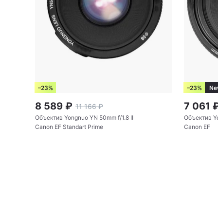
–23%
–23%
Ne
8 589
₽
7 061
11 166
₽
Объектив Yongnuo YN 50mm f/1.8 II
Объектив Y
Canon EF Standart Prime
Canon EF