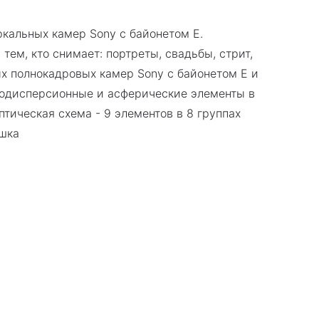
кальных камер Sony с байонетом E.
ем, кто снимает: портреты, свадьбы, стрит,
ых полнокадровых камер Sony с байонетом E и
одисперсионные и асферические элементы в
ическая схема - 9 элементов в 8 группах
ышка