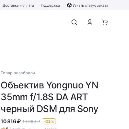
Доставка и оплата
Поддержка
Узнать статус заказа
Товар разобрали
Объектив Yongnuo YN
35mm f/1.8S DA ART
черный DSM для Sony
10 816
₽
14 060
₽
–23%
5