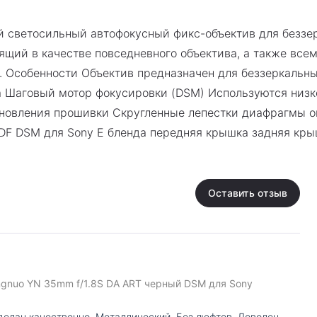
 светосильный автофокусный фикс-объектив для беззер
ий в качестве повседневного объектива, а также всем т
и. Особенности Объектив предназначен для беззеркальн
 Шаговый мотор фокусировки (DSM) Используются низк
новления прошивки Скругленные лепестки диафрагмы опт
сальный)
DF DSM для Sony E бленда передняя крышка задняя кр
Оставить отзыв
gnuo YN 35mm f/1.8S DA ART черный DSM для Sony
делан качественно. Металлический. Без люфтов. Доволен