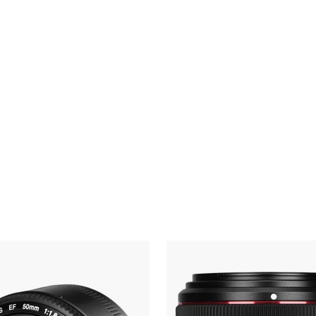
ива, которая защищает заднюю часть объектива
й.