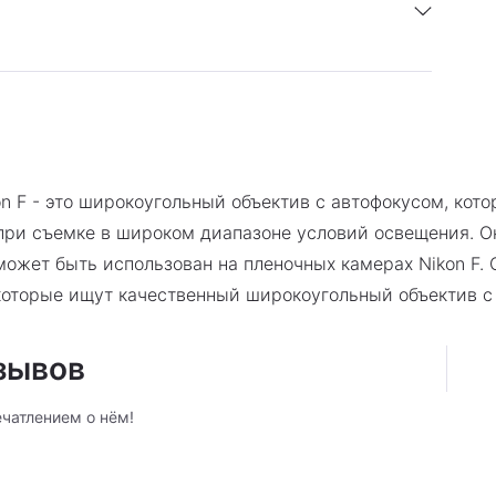
я 1 год.
n F - это широкоугольный объектив с автофокусом, кот
при съемке в широком диапазоне условий освещения. О
может быть использован на пленочных камерах Nikon F. 
 которые ищут качественный широкоугольный объектив с
тзывов
ечатлением о нём!