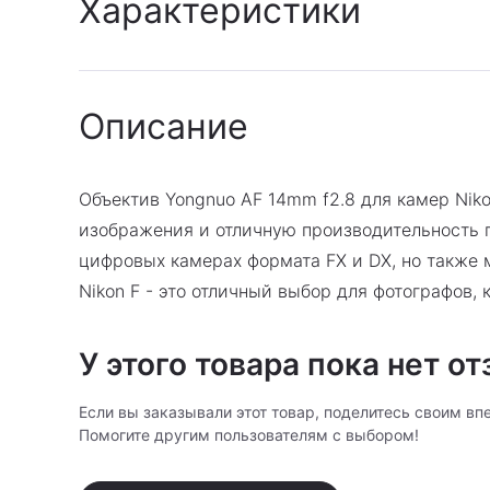
Характеристики
Гарантия
Описание
:
Гарантия производител
Крепление
:
Nikon F
Автоматическая
Да
фокусировка
:
Объектив Yongnuo AF 14mm f2.8 для камер Niko
Ультразвуковой мотор
:
Да
изображения и отличную производительность 
Внутренняя фокусировка
:
Да
цифровых камерах формата FX и DX, но также 
Число асферических
2
Nikon F - это отличный выбор для фотографов,
элементов
:
Число низкодисперсных
2
У этого товара пока нет о
элементов
:
Число лепестков
6
Если вы заказывали этот товар, поделитесь своим вп
диафрагмы
:
Помогите другим пользователям с выбором!
Размер
:
86 x 105 мм
Диаметр резьбы для
82 мм