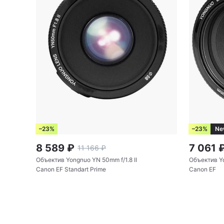
Комплектация
:
крышка \ объектив \ т
–23%
–23%
Ne
8 589
₽
7 061
11 166
₽
Объектив Yongnuo YN 50mm f/1.8 II
Объектив Y
Canon EF Standart Prime
Canon EF