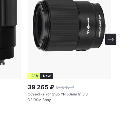
–23%
New
–23%
39 265
₽
30 7
51 045
₽
F
Объектив Yongnuo YN 50mm f/1.8 S
Объекти
DF DSM Sony
DSM So