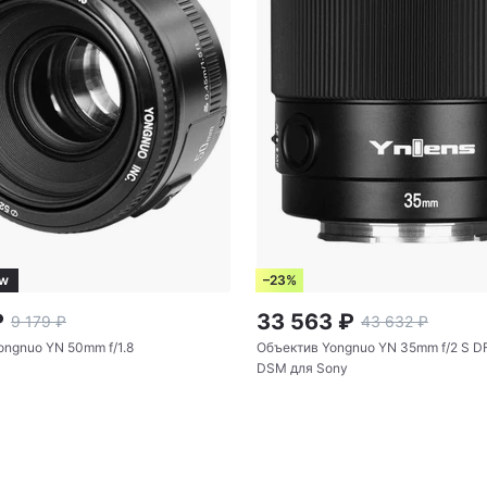
ряпочка \ чехол
w
–23%
₽
33 563
₽
9 179
₽
43 632
₽
ongnuo YN 50mm f/1.8
Объектив Yongnuo YN 35mm f/2 S D
DSM для Sony