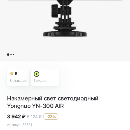
5
8 отзывов
1
видео
Накамерный свет светодиодный
Yongnuo YN-300 AIR
3 942
₽
5 124
₽
–23%
Артикул:
66861