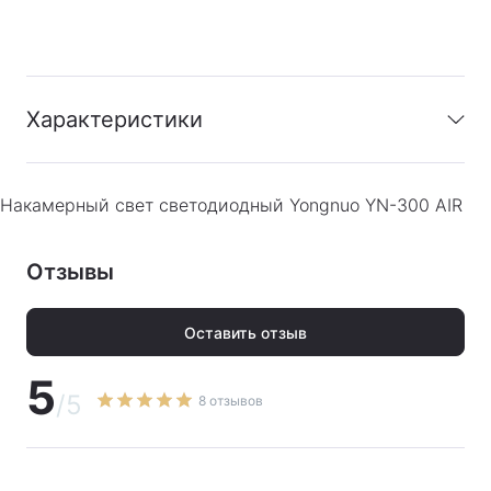
Характеристики
Накамерный свет светодиодный Yongnuo YN-300 AIR
Гарантия
:
Гарантия производителя 1 год.
Отзывы
PDF
Скачать инструкцию
Оставить отзыв
5
/5
8 отзывов