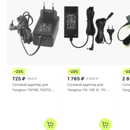
–23%
–23%
–2
725
₽
1 765
₽
2 
942
₽
2 295
₽
Сетевой адаптер для
Сетевой адаптер для
Сете
Yongnuo YN168 ,YN216,
Yongnuo YN-160 III, YN-
Yong
YN1410, YN-300 AIR II
600, YN-300 III, YN-300
,YN160III ,YN360 (12V, 2A)
AIR (12V, 5A)