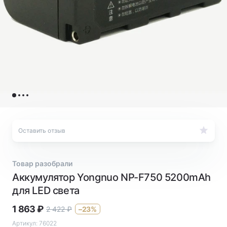
Оставить отзыв
Товар разобрали
Аккумулятор Yongnuo NP-F750 5200mAh
для LED света
1 863
₽
2 422
₽
–23%
Артикул:
76022